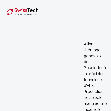
Alliant
l'héritage
genevois
de
Boucledor à
la précision
technique
d'Elfix
Production,
notre pôle
manufacture
incarne le